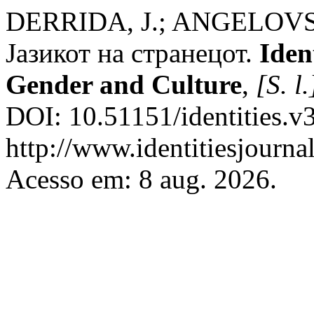
DERRIDA, J.; ANGELOVSKA,
Јазикот на странецот.
Ident
Gender and Culture
,
[S. l.
DOI: 10.51151/identities.v
http://www.identitiesjourn
Acesso em: 8 aug. 2026.