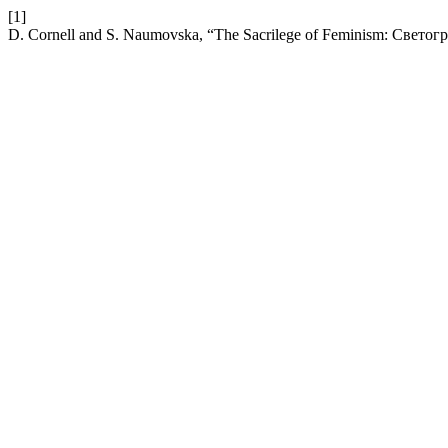
[1]
D. Cornell and S. Naumovska, “The Sacrilege of Feminism: Свето