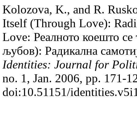
Kolozova, K., and R. Rusk
Itself (Through Love): Radic
Love: Реалното коешто се 
љубов): Радикална самотиј
Identities: Journal for Poli
no. 1, Jan. 2006, pp. 171-12
doi:10.51151/identities.v5i