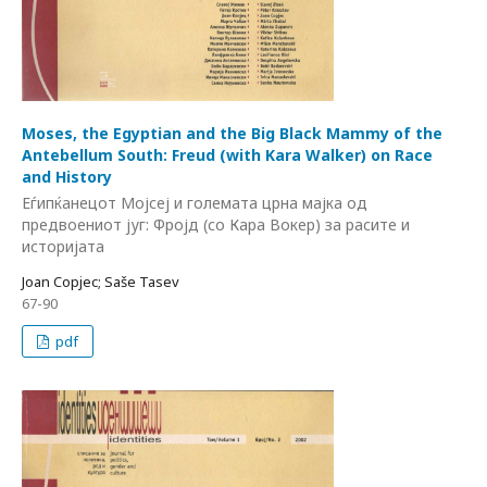
Moses, the Egyptian and the Big Black Mammy of the
Antebellum South: Freud (with Kara Walker) on Race
and History
Еѓипќанецот Мојсеј и големата црна мајка од
предвоениот југ: Фројд (со Кара Вокер) за расите и
историјата
Joan Copjec; Saše Tasev
67-90
pdf