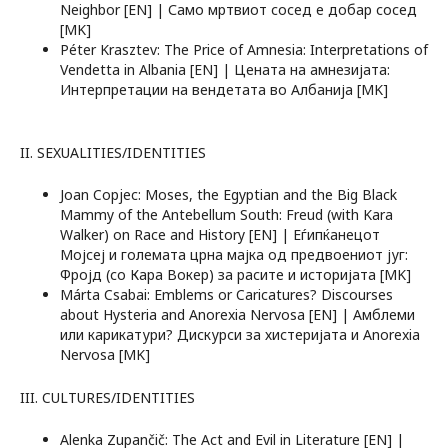
Neighbor [EN] | Само мртвиот сосед е добар сосед
[MK]
Péter Krasztev: The Price of Amnesia: Interpretations of
Vendetta in Albania [EN] | Цената на амнезијата:
Интерпретации на вендетата во Албанија [MK]
II. SEXUALITIES/IDENTITIES
Joan Copjec: Moses, the Egyptian and the Big Black
Mammy of the Antebellum South: Freud (with Kara
Walker) on Race and History [EN] | Еѓипќанецот
Мојсеј и големата црна мајка од предвоениот југ:
Фројд (со Кара Вокер) за расите и историјата [MK]
Márta Csabai: Emblems or Caricatures? Discourses
about Hysteria and Anorexia Nervosa [EN] | Амблеми
или карикатури? Дискурси за хистеријата и Anorexia
Nervosa [MK]
III. CULTURES/IDENTITIES
Alenka Zupančič: The Act and Evil in Literature [EN] |