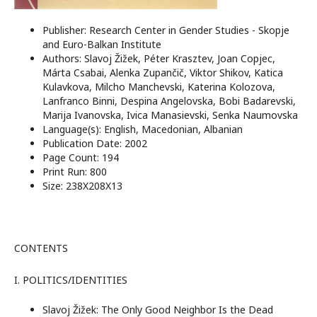
Publisher: Research Center in Gender Studies - Skopje
and Euro-Balkan Institute
Authors: Slavoj Žižek, Péter Krasztev, Joan Copjec,
Márta Csabai, Alenka Zupančič, Viktor Shikov, Katica
Kulavkova, Milcho Manchevski, Katerina Kolozova,
Lanfranco Binni, Despina Angelovska, Bobi Badarevski,
Marija Ivanovska, Ivica Manasievski, Senka Naumovska
Language(s): English, Macedonian, Albanian
Publication Date: 2002
Page Count: 194
Print Run: 800
Size: 238X208X13
CONTENTS
I. POLITICS/IDENTITIES
Slavoj Žižek: The Only Good Neighbor Is the Dead