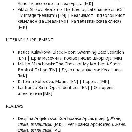
Чинот и злото во литературата [MK]
Viktor Shikov: Realism - The Ideological Chameleon (On
TV Image “Realism”) [EN] | Реализмот - идеолошкиот
камелеон (за „реализмот“ на телевизиската слика)
[MK]
LITERARY SUPPLEMENT
Katica Kulavkova: Black Moon; Swarming Bee; Scorpion
[EN] | Црна месечина; Роење пчела; Шкорпија [MK]
Milcho Manchevski: The Ghost of My Mother: A Short
Book of Fiction [EN] | Духот на мајка ми: Куса книга
[MK]
Katerina Kolozova: Mating [EN] | Парење [MK]
Lanfranco Binni: Open Identities [EN] | Отворени
идентитети [MK]
REVIEWS
Despina Angelovska: Кон Бранка Арсиќ (прир.),
Жене,
слике
,
измишљаји
[MK] | Për Бранка Арсиќ (red.),
Жене,
слике
,
измишљаји
[AL]