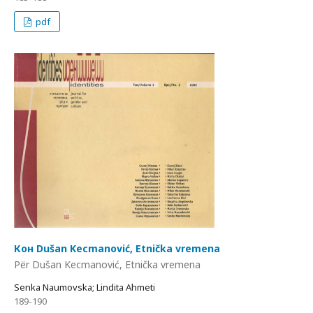
pdf
Кон Dušan Kecmanović, Etnička vremena
Për Dušan Kecmanović, Etnička vremena
Senka Naumovska; Lindita Ahmeti
189-190