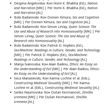
Despina Angelovska: Кон Homi K. Bhabha (Ed.),
Nation
and Narration
[MK] | Për Homi K. Bhabha (Ed.),
Nation
and Narration
[AL]
Bobi Badarevski: Кон Doreen Kimura,
Sex and Cognition
[MK] | Për Doreen Kimura,
Sex and Cognition
[AL]
Bobi Badarevski: Кон Simon LeVay,
Queer Science: The
Use and Abuse of Research into Homosexuality
[MK] | Për
Simon LeVay,
Queer Science: The Use and Abuse of
Research into Homosexuality
[AL]
Bobi Badarevski: Кон Patrick D. Hopkins (Ed.),
Sex/Machine: Readings in Culture, Gender, and Technology
[MK] | Për Patrick D. Hopkins (Ed.),
Sex/Machine:
Readings in Culture, Gender, and Technology
[AL]
Marija Ivanovska: Кон Alain Badiou,
Ethics: An Essay on
the Understanding of Evil
[MK] | Për Alain Badiou,
Ethics:
An Essay on the Understanding of Evil
[AL]
Ivica Manasievski, Кон Karma Lochrie et al. (Eds.),
Constructing Medieval Sexuality
[MK] | Për Karma
Lochrie et al. (Eds.),
Constructing Medieval Sexuality
[AL]
Senka Naumovska: Кон Dušan Kecmanović,
Etnička
vremena
[MK] | Për Dušan Kecmanović,
Etnička
vremena
[AL]