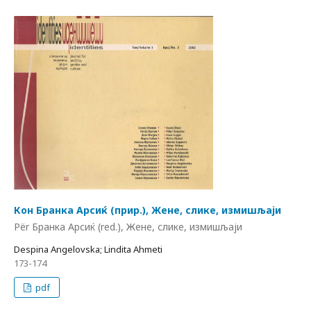
Кон Бранка Арсиќ (прир.), Жене, слике, измишљаји
Për Бранка Арсиќ (red.), Жене, слике, измишљаји
Despina Angelovska; Lindita Ahmeti
173-174
pdf