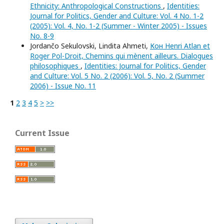
Ethnicity: Anthropological Constructions
,
Identities:
Journal for Politics, Gender and Culture: Vol. 4 No. 1-2
(2005): Vol. 4, No. 1-2 (Summer - Winter 2005) - Issues
No. 8-9
Jordančo Sekulovski, Lindita Ahmeti,
Кон Henri Atlan et
Roger Pol-Droit, Chemins qui mènent ailleurs. Dialogues
philosophiques
,
Identities: Journal for Politics, Gender
and Culture: Vol. 5 No. 2 (2006): Vol. 5, No. 2 (Summer
2006) - Issue No. 11
1
2
3
4
5
>
>>
Current Issue