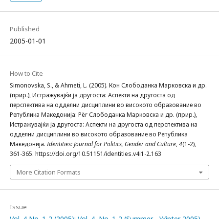
Published
2005-01-01
How to Cite
Simonovska, S., & Ahmeti, L. (2005). Кон Слободанка Марковска и др.
(прир.), Истражувајќи ја другоста: Аспекти на другоста од
перспектива на одделни дисциплини во високото образование во
Република Македонија: Për Слободанка Марковска и др. (прир.),
Истражувајќи ја другоста: Аспекти на другоста од перспектива на
одделни дисциплини во високото образование во Република
Македонија.
Identities: Journal for Politics, Gender and Culture
,
4
(1-2),
361-365. https://doi.org/10.51151/identities.v4i1-2.163
More Citation Formats
Issue
Vol. 4 No. 1-2 (2005): Vol. 4, No. 1-2 (Summer - Winter 2005) -