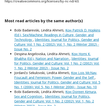
https://creativecommons.org/licenses/by-nc-nd/4.0.
Most read articles by the same author(s)
Bobi Badarevski, Lindita Ahmeti,
Кон Patrick D. Hopkins
(Ed.), Sex/Machine: Readings in Culture, Gender, and
Technology
,
Identities: Journal for Politics, Gender and
Culture: Vol. 1 No. 2 (2002): Vol. 1, No. 2 (Winter 2002) -
Issue No. 2
Despina Angelovska, Lindita Ahmeti,
Кон Homi K.
Bhabha (Ed.), Nation and Narration
,
Identities: Journal
for Politics, Gender and Culture: Vol. 1 No. 2 (2002): Vol.
1, No. 2 (Winter 2002) - Issue No. 2
Jordančo Sekulovski, Lindita Ahmeti,
Кон Lois McNay,
Foucault and Feminism: Power, Gender and the Self
,
Identities: Journal for Politics, Gender and Culture: Vol. 5
No. 1 (2006): Vol. 5, No 1 (Winter 2006) - Issue No. 10
Bobi Badarevski, Lindita Ahmeti,
Кон Doreen Kimura,
Sex and Cognition
,
Identities: Journal for Politics,
Gender and Culture: Vol. 1 No. 2 (2002): Vol. 1, No. 2
(Winter 2002) - Issue No. 2