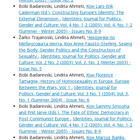
Bobi Badarevski, Lindita Ahmeti,
Кон Lars-Erik
Caderman (Ed.), Constructing Europe’s Identity: The
External Dimension
,
Identities: Journal for Politics,
Gender and Culture: Vol. 4 No. 1-2 (2005): Vol. 4, No. 1-2
(Summer - Winter 2005) - Issues No. 8-9
Žarko Trajanoski, Lindita Ahmeti,
Чекорејќи по
Мебиусовата лента. Кон Anne Fausto-Sterling, Sexing
the Body: Gender Politics and the Construction of
Sexuality
,
Identities: Journal for Politics, Gender and
Culture: Vol. 2 No. 2 (2003): Vol. 2, No. 2 (Winter 2003) -
Issue No. 5
Bobi Badarevski, Lindita Ahmeti,
Кон Florence
Tamagne, History of Homosexuality in Europe. Europe
Between the Wars, Vol. 1
,
Identities: Journal for
Politics, Gender and Culture: Vol. 3 No. 1 (2004): Vol. 3,
No. 1 (Summer 2004) - Issue No. 6
Bobi Badarevski, Lindita Ahmeti,
Кон Sammy Smooha
and Priit Järve (Eds.), The Fate of Ethnic Democracy in
Post Communist Europe
,
Identities: Journal for Politics,
Gender and Culture: Vol. 4 No. 1-2 (2005): Vol. 4, No. 1-2
(Summer - Winter 2005) - Issues No. 8-9
Bobi Badarevski, Lindita Ahmeti,
Кон Marcus Banks,