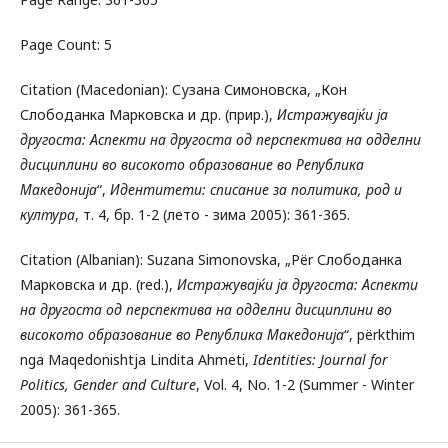
Page Count: 5
Citation (Macedonian): Сузана Симоновска, „Кон
Слободанка Марковска и др. (прир.),
Истражувајќи ја
другоста: Аспекти на другоста од перспектива на одделни
дисциплини во високото образование во Република
Македонија
“,
Идентитети: списание за политика, род и
култура
, т. 4, бр. 1-2 (лето - зима 2005): 361-365.
Citation (Albanian): Suzana Simonovska, „Për Слободанка
Марковска и др. (red.),
Истражувајќи ја другоста: Аспекти
на другоста од перспектива на одделни дисциплини во
високото образование во Република Македонија
“, përkthim
nga Maqedonishtja Lindita Ahmeti,
Identities: Journal for
Politics, Gender and Culture
, Vol. 4, No. 1-2 (Summer - Winter
2005): 361-365.