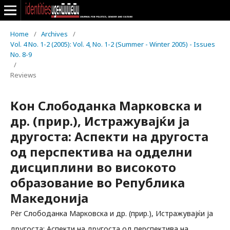
Home
/
Archives
/
Vol. 4 No. 1-2 (2005): Vol. 4, No. 1-2 (Summer - Winter 2005) - Issues
No. 8-9
/
Reviews
Кон Слободанка Марковска и
др. (прир.), Истражувајќи ја
другоста: Аспекти на другоста
од перспектива на одделни
дисциплини во високото
образование во Република
Македонија
Për Слободанка Марковска и др. (прир.), Истражувајќи ја
другоста: Аспекти на другоста од перспектива на